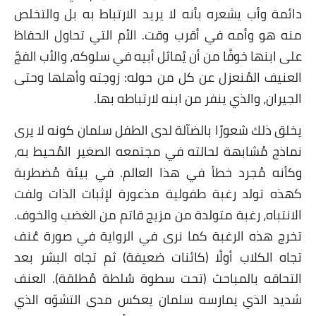
ائمة وأب يشعره بأنه لا يريد الارتباط به بل والتخلص
نه هو وأمه في أقرب وقت. الأم التي تحاول الحفاظ
ى ابنها خوفًا من أن يُماثل أبيه في سلوكه، والأب الفجّ
لعنيف المُنعزل عن كل من حوله: زوجته وأهلها وحتى
جيران، والذي ينفر من ابنه لارتباطه بها.
خلق ذلك شعورًا بالضآلة لدى الطفل سلمان كونه لا يرى
ماذج مُشابهة لحالته في مجتمعه الصغير المُحيط به،
كأنه مُجرد خطأ في هذا العالم. في بيئة مُضطربة
هذه تولد رغبة طفولية مذعورة لإثبات الذات ولفت
لانتباه، رغبة متولدة من مزيج قاتم من الغضب والخوف.
خرج هذه الرغبة كما نرى في الرواية في صورة عُنف
جاه الكلاب أولًا (كائنات ضعيفة) ثم تجاه البشر بعد
لتحاقه بالمباحث (تحت سطوة سُلطة مُطلقة). العنف
ديد الذي يمارسه سلمان يعكس مدى التشوّه الذي