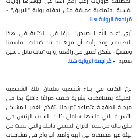
لمُصنّفة كروايات رعب رغم أنها في جوهرها روايات
فسية اجتماعية عميقة مثل تحفته رواية "البريق" -
راجعة الرواية هنا
.
رى "عبد الله البصيص" بارعًا في الكتابة في هذا
لتصنيف، وقد رأيت أن موهبته قد صُقلت -فلسفيًا
نفسيًا- بشكل أعمق في رائعته رواية "قاف قاتل... سين
عيد" -
مُراجعة الرواية هنا
.
رع الكاتب في بناء شخصية سلمان، تلك الشخصية
لمليئة بمتناقضات بشرية خلقت صراعًا داخليًا بدأ في
حلة الطفولة وتصاعد تدريجيًا بتقدّم العُمر. المشاكل
لأسرية التي عاشها سلمان كانت السبب الرئيس في
لق حالة من عدم الاتزان النفسي داخله والتي نتجت من
يئة غير مستقرة بين أبيه وأمه. أب وأم في مشاحنات