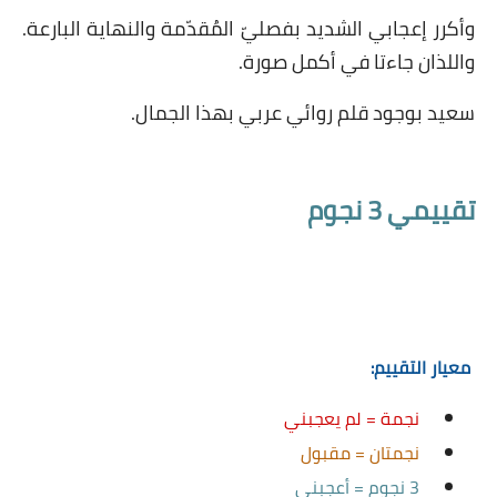
كرر إعجابي الشديد بفصليّ المُقدّمة والنهاية البارعة.
للذان جاءتا في أكمل صورة.
عيد بوجود قلم روائي عربي بهذا الجمال.
ييمي 3 نجوم
عيار التقييم:
نجمة = لم يعجبني
نجمتان = مقبول
3 نجوم = أعجبني