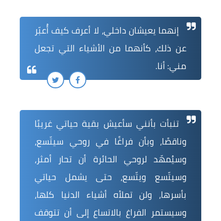
إنهما يعيشان داخلي، لا أعرف كيف أُعبّر
عن ذلك، كأنهما من الأشياء التي تجعل
مني: أنا.
تنبأت بأنني سأعيش بقية حياتي غريبًا
وناقصًا، وبأن فراغًا في روحي سيتّسع،
وسيُمهّد لروحي الحائرة أن تحار أمثر،
وسيتّسع ويتّسع، حتى يشمل حياتي
بأسرها، ولن تملأه أشياء الدنيا كلها،
وسيستمر الفراغ بالاتساع إلى أن تتوقف