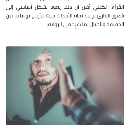
لقُراّء.. لكنني أظن أن ذلك يعود بشكل أساسي إلى
ور القارئ بريبة تجاه الأحداث حيث تتأرجح بوصلته بين
حقيقة والخيال لما سُرِدَ في الرواية.