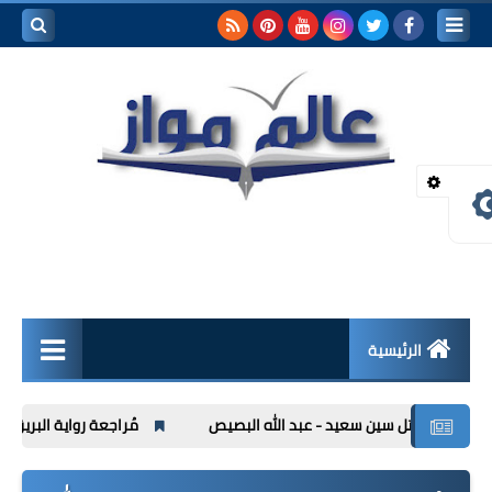
بحث هذه
المدونة
الإلكترونية
الرئيسية
لقاءات ثقافية
د - عبد الله البصيص
مُراجعة رواية البريق - ستيفن كينج
مقالات