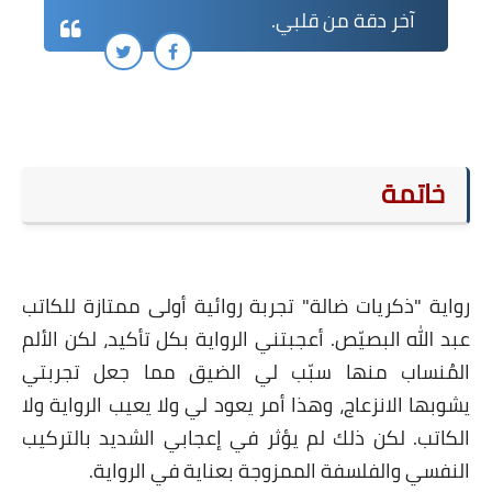
آخر دقة من قلبي.
خاتمة
واية "ذكريات ضالة" تجربة روائية أولى ممتازة للكاتب
د الله البصيّص. أعجبتني الرواية بكل تأكيد، لكن الألم
لمُنساب منها سبّب لي الضيق مما جعل تجربتي
وبها الانزعاج، وهذا أمر يعود لي ولا يعيب الرواية ولا
لكاتب. لكن ذلك لم يؤثر في إعجابي الشديد بالتركيب
لنفسي والفلسفة الممزوجة بعناية في الرواية.