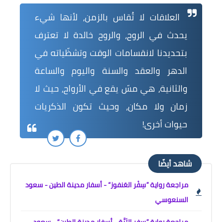
العلاقات لا تُقاس بالزمن، لأنها شيء
يحدث في الروح، والروح خالدة لا تعترف
بتحديدنا لانقسامات الوقت وتشظّياته في
الدهر والعقد والسنة واليوم والساعة
والثانية، هي مسّ يقع في الأرواح، حيث لا
زمان ولا مكان، وحيث تكون الذكريات
حيوات أخرى!
شاهد أيضًا
مراجعة رواية ”سِفْر العَنفوز“ - أسفار مدينة الطين - سعود
السنعوسي
مراجعة رواية ”سِفر التَبَّة - أسفار مدينة الطين“ - سعود