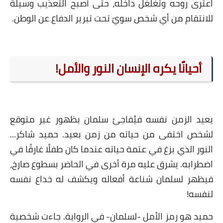
عترى روحه وتغلغل داخله، حتى أصبح التعذيب وسيلة
لانتقام من أي شخص سويّ تحت تبرير الدفاع عن الوطن.
أحيانًا يكره الإنسان النور والأمل!
عيد الزمن نفسه فيُفاجئ سلمان بظهور غير متوقع
شخص اختفى من حياته من زمن بعيد. حميد شاكر...
نور الذي بزغ في عتمة حياته عندما كان طفلًا غارقًا في
ضطرابه. يشرق عليه مرة أخرى في الحاضر بسطوع صارخ،
يظهر لسلمان شناعة أفعاله ويكشف له خداع نفسه
نفسه!
ميد هو رمز الأمل -لسلمان- في الرواية. جاءت شخصية