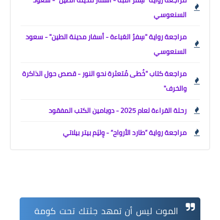
السنعوسي
مراجعة رواية "سِفرُ العَباءة - أسفار مدينة الطين" - سعود
السنعوسي
مراجعة كتاب "خُطى مُتعثرة نحو النور - قصص حول الذاكرة
والخرف"
رحلة القراءة لعام 2025 - دوبامين الكتب المفقود
مراجعة رواية ”طارد الأرواح“ - وِليَم بيتر بيلاتي
الموت ليس أن تمهد جثتك تحت كومة