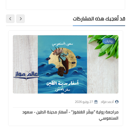
 تُعجبك هذه المشاركات
روايات
رو
أحمد فؤاد
27 يوليو 2026
أح
مراجعة رواية ”سِفْر العَنفوز“ - أسفار مدينة الطين - سعود
مراجع
السنعوسي
الس