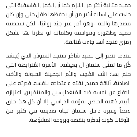
يد مثالية أكثر من اللازم كما أن الجُمل الفلسفية التي
اءت على لسانه أكبر من أن يحفظها طفل حتى وإن كان
صدرها والده -وهو أمر غير جيّد روائيًا- لكن شخصية
ميد وظهوره ومواقفه وكلماته لو نظرنا لها بشكل
زي فنجد أنها جاءت مُتألقة.
ندما ننظر إلى حميد شاكر سنجد النموذج الذي يُجسّد
ل ما تمنّى سلمان أن يعيشه... الأسرة المُترابطة التي
لم بها: الأب المُحِب والأم الجميلة الحنونة والأخت
لهادئة. أناقة حميد، ثقته واعتداده بنفسه، قدرته على
لدفاع عن نفسه ضد المُتغطرسين والمتنمّرين، اعتزازه
بيه، ذهنه الحاضر، تفوّقه الدراسي. إلا أن كل هذا خلق
غضاً وغيره داخل سلمان تجاه صديقه في كثير من
أوقات كونه يُذكّره بنقصه وبروحه المشوّهة.