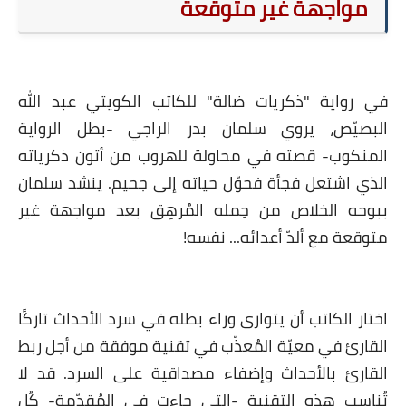
مواجهة غير متوقعة
ي رواية "ذكريات ضالة" للكاتب الكويتي عبد الله
لبصيّص، يروي سلمان بدر الراجي -بطل الرواية
لمنكوب- قصته في محاولة للهروب من أتون ذكرياته
لذي اشتعل فجأة فحوّل حياته إلى جحيم. ينشد سلمان
بوحه الخلاص من حِمله المُرهِق بعد مواجهة غير
وقعة مع ألدّ أعدائه... نفسه!
تار الكاتب أن يتوارى وراء بطله في سرد الأحداث تاركًا
لقارئ في معيّة المُعذّب في تقنية موفقة من أجل ربط
لقارئ بالأحداث وإضفاء مصداقية على السرد. قد لا
ُناسب هذه التقنية -التي جاءت في المُقدّمة- كُل