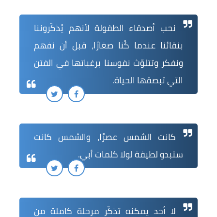
نحب أصدقاء الطفولة لأنهم يُذكّروننا
بنقائنا عندما كُنا صغارًا، قبل أن نفهم
ونفكر وتتلوّث نفوسنا برغباتها في الفتن
التي تبصقها الحياة.
كانت الشمس عصرًا، والشمس كانت
ستبدو لطيفة لولا كلمات أبي.
لا أحد يمكنه تذكّر مرحلة كاملة من