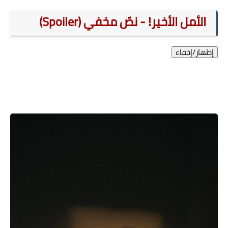
الأمل الأخير! - نصّ مخفي (Spoiler)
إظهار/إخفاء