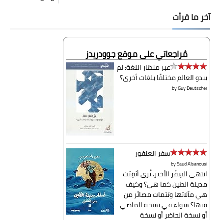
ر ما قرأت
مُراجعاتي على موقع جوودريدز
عبر منظار اللغة: لم
بدو العالم مختلفًا بلغات أخرى؟
by
Guy Deutsche
سفر العنفوز
by
Saud Alsanous
نتهى السِفْر الأخير. تُرى أبَقِيَت
دينة الطين كما هي؟ وكيف
ي مآلاتها وتتمات مصائر من
يها؟ سواء في نسخة الماضي
و نسخة الحاضر أو نسخة