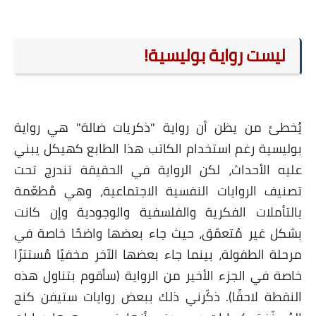
ليست رواية بوليسية!
ُخطئ من يظن أن رواية "ذكريات ضالة" هي رواية
وليسية رغم استخدام الكاتب هذا الطابع كهيكل يبني
ليه الأحداث، لكن الرواية في الحقيقة تندرج تحت
صنيف الروايات النفسية الاجتماعية، وهي مُطعّمة
التأملات الفكرية والفلسفية والوجودية وإن كانت
شكل غير مُتعمّق، حيث جاء بعضها واضحًا خاصة في
حلة الطفولة، بينما جاء بعضها الآخر مخفيًا مُستترًا
اصة في الجزء الأخير من الرواية (سأقوم بتناول هذه
لنقطة لاحقًا). ذكّرني ذلك ببعض روايات ستيفن كنج