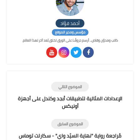
أحمد فؤاد
مؤسس ومدير الموقع
كاتب ومدوّن وقاص... أرسم حروفًـا على الورق لخلق بُعد آخر لهذا العالم.
الموضوع التالي
الإعدادات المثالية لتطبيقات أبجد وكندل على أجهزة
أونيكس
الموضوع السابق
مُراجعة رواية "نهاية السيّد واي" - سكارلت توماس