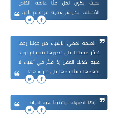
بحيث يكون لكل منّا عالمه الخاص
المُختلف -بكل شيء فيه- عن عالم الآخر.
العتمة تعطي الأشياء من حولنا زخمًا
يُحفّز مخيلتنا على تصورها بنحو لم توجد
عليه. كذلك العقل إذا فكّر في أشياء لا
يفهمها فسيُترجمها على غير وجهها.
إنها الطفولة حيث تبدأ لعبة الحياة