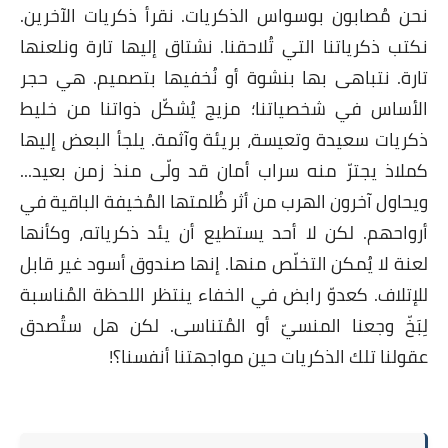
حن مُصابون بوسواس الذكريات. نقرأ ذكريات الآخرين.
تب ذكرياتنا التي تُلاحقنا. نشتاق إليها تارة ونلعنها
ارة. نتباهى بها بنشوة أو نُخفيها بتصميم. هي حجر
لأساس في شخصياتنا؛ مزيج يُشكّل ذواتنا من خليط
كريات سعيدة وتعيسة، بريئة وآثمة. يلجأ البعض إليها
ملاذ يجترّ منه سراب أمان قد ولّى منذ زمن بعيد...
حاول آخرون الهرب من أثر ظُلمتها المُخيفة الباقية في
رواحهم. لكن لا أحد يستطيع أن يئد ذكرياته، وكأنها
نة لا يُمكن التخلّص منها. إنها صندوق أسود غير قابل
إتلاف. كعدوّ رابض في الخفاء ينتظر اللحظة المُناسبة
ِبَخّ وجعنا المنسيّ أو المُتناسى. لكن هل ستُصدق
ولنا تلك الذكريات حين مواجهتنا أنفسنا؟!