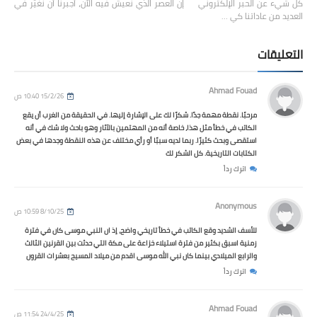
كل شيء عن الحبر الإلكتروني إن العصر الذي نعيش فيه الآن، أجبرنا أن نُغيّر في
العديد من عاداتنا كي …
التعليقات
Ahmad Fouad
15/2/26 10:40 ص
مرحبًا. نقطة مهمة جدًا. شكرًا لك على الإشارة إليها. في الحقيقة من الغرب أن يقع
الكاتب في خطأ مثل هذا، خاصة أنه من المهتمين بالآثار وهو باحث ولا شك في أنه
استقصى وبحث كثيرًا. ربما لديه سببًا أو رأي مختلف عن هذه النقطة وجدها في بعض
الكتابات التاريخية. كل الشكر لك
اترك رداً
Anonymous
8/10/25 10:59 ص
للأسف الشديد وقع الكاتب في خطأ تاريخي واضح، إذ ان النبي موسى كان في فترة
زمنية اسبق بكثير من فترة استيلاء خزاعة على مكة التي حدثت بين القرنين الثالث
والرابع الميلادي بينما كان نبي الله موسى اقدم من ميلاد المسيح بعشرات القرون
اترك رداً
Ahmad Fouad
24/4/25 11:54 ص