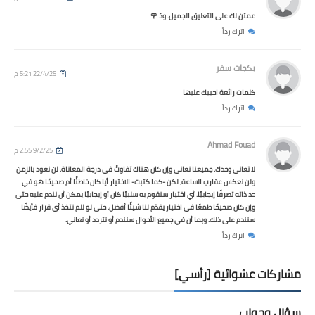
ممتن لك على التعليق الجميل. ودّ 🌹
اترك رداً
بكجات سفر
22/4/25 5:21 م
كلمات رائعة احييك عليها
اترك رداً
Ahmad Fouad
9/2/25 2:55 م
لا تعاني وحدك. جميعنا نعاني وإن كان هناك تفاوتً في درجة المعاناة. لن نعود بالزمن
ولن نعكس عقارب الساعة، لكن -كما كتبت- الاختيار أيا كان خاطئًا أم صحيحًا هو في
حد ذاته تصرفًا إيجابيًا. أي اختيار سنقوم به سلبيًا كان أو إيجابيًا يمكن أن نندم عليه حتى
وإن كان صحيحًا طمعًا في اختيار يقدّم لنا شيئًا أفضل. حتى لو للم نتخذ أي قرار فأيضًا
سنندم على ذلك. وبما أن في جميع الأحوال سنندم أو نتردد أو نعاني.
اترك رداً
مشاركات عشوائية [رأسي]
سؤال وجواب