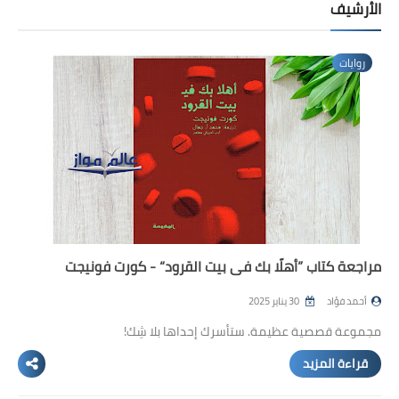
المدوّنة
الأرشيف
مُراجعات الكتب
روايات
أجهزة القراءة الإلكترونية
مسابقات أدبية
إصدارات إلكترونية
كتابة إبداعية
الفيديوهات
مراجعة كتاب ”أهلًا بك في بيت القرود“ - كورت فونيجت
أحمد فؤاد
30 يناير 2025
مجموعة قصصية عظيمة. ستأسرك إحداها بلا شِك!
قراءة المزيد