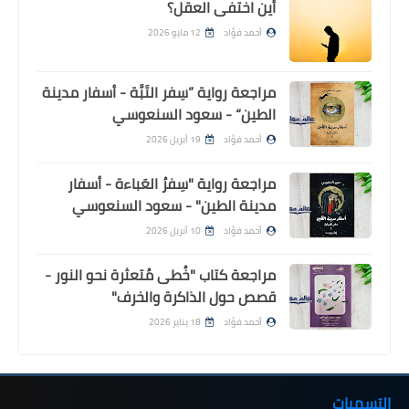
أين اختفى العقل؟
أحمد فؤاد
12 مايو 2026
مراجعة رواية ”سِفر التَبَّة - أسفار مدينة
الطين“ - سعود السنعوسي
أحمد فؤاد
19 أبريل 2026
مراجعة رواية "سِفرُ العَباءة - أسفار
مدينة الطين" - سعود السنعوسي
أحمد فؤاد
10 أبريل 2026
مراجعة كتاب "خُطى مُتعثرة نحو النور -
قصص حول الذاكرة والخرف"
أحمد فؤاد
18 يناير 2026
التسميات