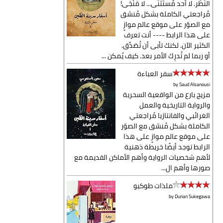
النَظَر. لا أحد مُستَثنَى... لا مَنْجَى!
مُراجعتي الكاملة بشكل مُنسّق
مع الصوّر على موقع عالم موازٍ
على هذا الرابط ---- أنت تعرف
الكثير الآن. لكنك تأبى أن تُصَدِّق.
أو ربما لم تُدرِك الأمر بعد. كيف يُمكن ...
سفر العباءة
by
Saud Alsanousi
مزيج بارع من الواقعية السحرية
والرواية التاريخية والعمل
الغرائبي والفانتازيا مُراجعتي
الكاملة بشكل مُنسّق مع الصوّر
على موقع عالم موازٍ على هذا
الرابط توجد أيضًا خريطة ذهنية
لأهم شخصيات الرواية وأهم الأماكن القديمة مع
صورها وأهم ال...
ملذات طوكيو
by
Durian Sukegawa