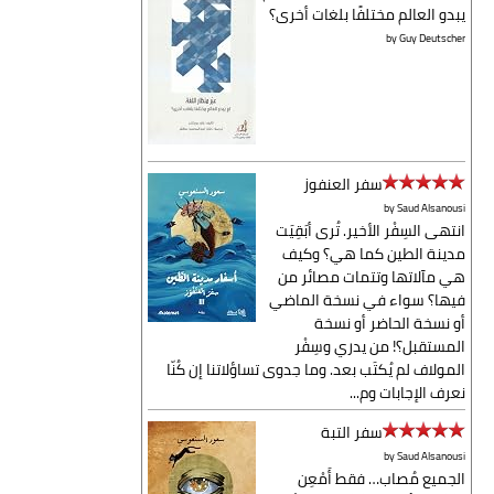
يبدو العالم مختلفًا بلغات أخرى؟
by
Guy Deutscher
سفر العنفوز
by
Saud Alsanousi
انتهى السِفْر الأخير. تُرى أبَقِيَت
مدينة الطين كما هي؟ وكيف
هي مآلاتها وتتمات مصائر من
فيها؟ سواء في نسخة الماضي
أو نسخة الحاضر أو نسخة
المستقبل؟! من يدري وسِفْر
المولاف لم يُكتَب بعد. وما جدوى تساؤلاتنا إن كُنّا
نعرف الإجابات وم...
سفر التبة
by
Saud Alsanousi
الجميع مُصاب… فقط أَمْعِن