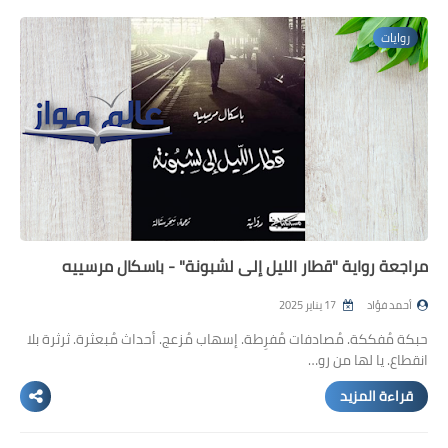
روايات
مراجعة رواية "قطار الليل إلى لشبونة" - باسكال مرسييه
أحمد فؤاد
17 يناير 2025
حبكة مُفككة. مُصادفات مُفرِطة. إسهاب مُزعج. أحداث مُبعثرة. ثرثرة بلا
انقطاع. يا لها من رو…
قراءة المزيد