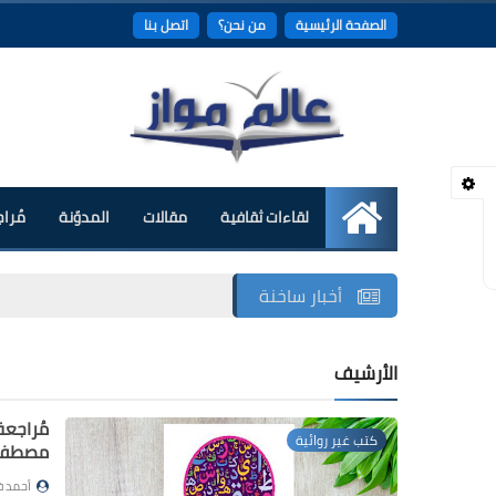
الصفحة الرئيسية
من نحن؟
اتصل بنا
لقاءات ثقافية
مقالات
المدوّنة
مُرا
الرئيسية
أخبار ساخنة
الأرشيف
مُراجعة
كتب غير روائية
مصطف
أحمد ف