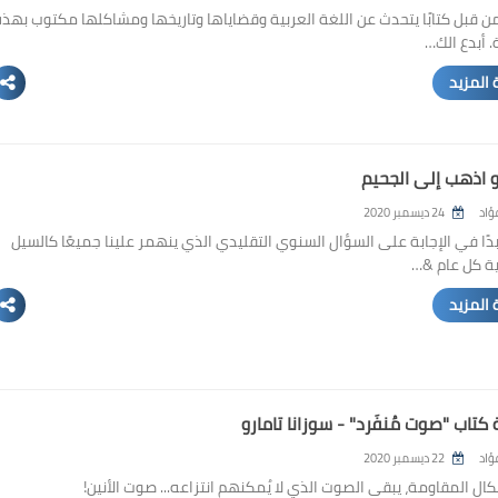
من قبل كتابًا يتحدث عن اللغة العربية وقضاياها وتاريخها ومشاكلها مكتوب بهذ
 أبدع الك…
 المزيد
و اذهب إلى الجحيم
ؤاد
24 ديسمبر 2020
أبدًا في الإجابة على السؤال السنوي التقليدي الذي ينهمر علينا جميعًا كالسيل
ة كل عام &…
 المزيد
 كتاب "صوت مُنفَرِِد" - سوزانا تامارو
ؤاد
22 ديسمبر 2020
ال المقاومة، يبقى الصوت الذي لا يُمكنهم انتزاعه... صوت الأنين!