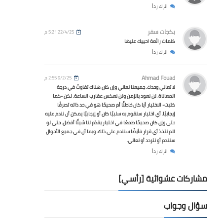
اترك رداً
بكجات سفر
22/4/25 5:21 م
كلمات رائعة احييك عليها
اترك رداً
Ahmad Fouad
9/2/25 2:55 م
لا تعاني وحدك. جميعنا نعاني وإن كان هناك تفاوتً في درجة
المعاناة. لن نعود بالزمن ولن نعكس عقارب الساعة، لكن -كما
كتبت- الاختيار أيا كان خاطئًا أم صحيحًا هو في حد ذاته تصرفًا
إيجابيًا. أي اختيار سنقوم به سلبيًا كان أو إيجابيًا يمكن أن نندم عليه
حتى وإن كان صحيحًا طمعًا في اختيار يقدّم لنا شيئًا أفضل. حتى لو
للم نتخذ أي قرار فأيضًا سنندم على ذلك. وبما أن في جميع الأحوال
سنندم أو نتردد أو نعاني.
اترك رداً
مشاركات عشوائية [رأسي]
سؤال وجواب