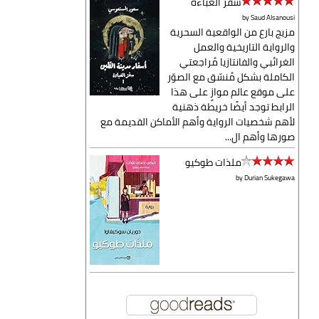
سفر العباءة
by
Saud Alsanousi
مزيج بارع من الواقعية السحرية
والرواية التاريخية والعمل
الغرائبي والفانتازيا مُراجعتي
الكاملة بشكل مُنسّق مع الصوّر
على موقع عالم موازٍ على هذا
الرابط توجد أيضًا خريطة ذهنية
لأهم شخصيات الرواية وأهم الأماكن القديمة مع
صورها وأهم ال...
ملذات طوكيو
by
Durian Sukegawa