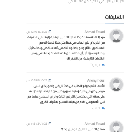
أجبرنا أن نُغيّر في العديد من عاداتنا كي …
التعليقات
Ahmad Fouad
15/2/26 10:40 ص
مرحبًا. نقطة مهمة جدًا. شكرًا لك على الإشارة إليها. في الحقيقة
من الغرب أن يقع الكاتب في خطأ مثل هذا، خاصة أنه من
المهتمين بالآثار وهو باحث ولا شك في أنه استقصى وبحث كثيرًا.
ربما لديه سببًا أو رأي مختلف عن هذه النقطة وجدها في بعض
الكتابات التاريخية. كل الشكر لك
اترك رداً
Anonymous
8/10/25 10:59 ص
للأسف الشديد وقع الكاتب في خطأ تاريخي واضح، إذ ان النبي
موسى كان في فترة زمنية اسبق بكثير من فترة استيلاء خزاعة
على مكة التي حدثت بين القرنين الثالث والرابع الميلادي بينما كان
نبي الله موسى اقدم من ميلاد المسيح بعشرات القرون
اترك رداً
Ahmad Fouad
24/4/25 11:54 ص
ممتن لك على التعليق الجميل. ودّ 🌹