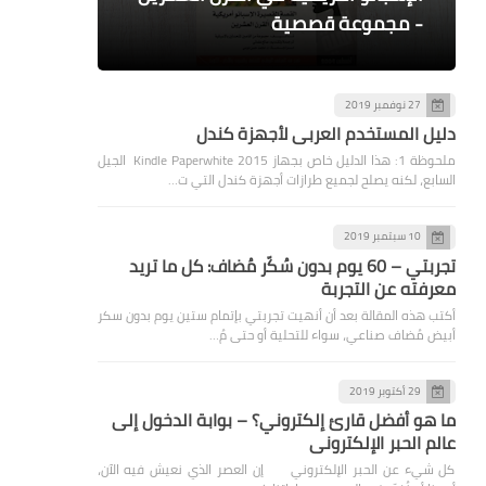
الجريوي
بووكس بالما 2
- مجموعة قصصية
القرود“ - كورت فونيجت
لشبونة" - باسكال مرسييه
27 نوفمبر 2019
دليل المستخدم العربي لأجهزة كندل
ملحوظة 1: هذا الدليل خاص بجهاز Kindle Paperwhite 2015 الجيل
السابع، لكنه يصلح لجميع طرازات أجهزة كندل التي ت…
10 سبتمبر 2019
تجربتي – 60 يوم بدون سُكّر مُضاف: كل ما تريد
معرفته عن التجربة
أكتب هذه المقالة بعد أن أنهيت تجربتي بإتمام ستين يوم بدون سكر
أبيض مُضاف صناعي، سواء للتحلية أو حتى مُ…
29 أكتوبر 2019
ما هو أفضل قارئ إلكتروني؟ – بوابة الدخول إلى
عالم الحبر الإلكتروني
كل شيء عن الحبر الإلكتروني إن العصر الذي نعيش فيه الآن،