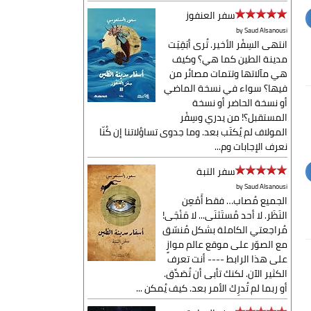
سفر العنفوز
by
Saud Alsanousi
انتهى السِفْر الأخير. تُرى أبَقِيَت
مدينة الطين كما هي؟ وكيف
هي مآلاتها وتتمات مصائر من
فيها؟ سواء في نسخة الماضي
أو نسخة الحاضر أو نسخة
المستقبل؟! من يدري وسِفْر
المولاف لم يُكتَب بعد. وما جدوى تساؤلاتنا إن كُنّا
نعرف الإجابات وم...
سفر التبة
by
Saud Alsanousi
الجميع مُصاب… فقط أَمْعِن
النَظَر. لا أحد مُستَثنَى... لا مَنْجَى!
مُراجعتي الكاملة بشكل مُنسّق
مع الصوّر على موقع عالم موازٍ
على هذا الرابط ---- أنت تعرف
الكثير الآن. لكنك تأبى أن تُصَدِّق.
أو ربما لم تُدرِك الأمر بعد. كيف يُمكن ...