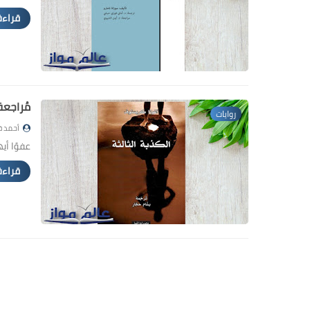
قراءة
مُراجعة
روايات
أحمد ف
عفوًا أي
قراءة