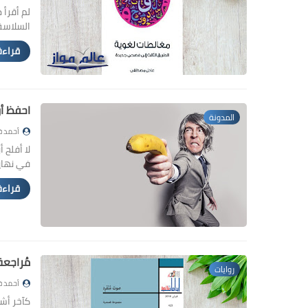
لم أقرأ 
السلاسة.
قراءة
احفظ أ
المدونة
أحمد ف
لا أفلح 
في نهاي
قراءة
مُراجعة
روايات
أحمد ف
كآخر أشك