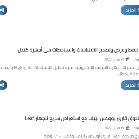
 المزيد
حفظ وعرض وتصدير الاقتباسات والملاحظات في أجهزة كندل
ؤاد
21 فبراير 2022
من أجمل مميزات أجهزة القراءة الإلكترونية: ميزة تظليل الاقتباسات ighlights
ة المُلاحظات…
 المزيد
وق قارئ بووكس لييف مع استعراض سريع للجهاز Leaf
ؤاد
19 فبراير 2022
ح صندوق جهاز قارئ أونيكس لييف بووكس - 7 بوصة