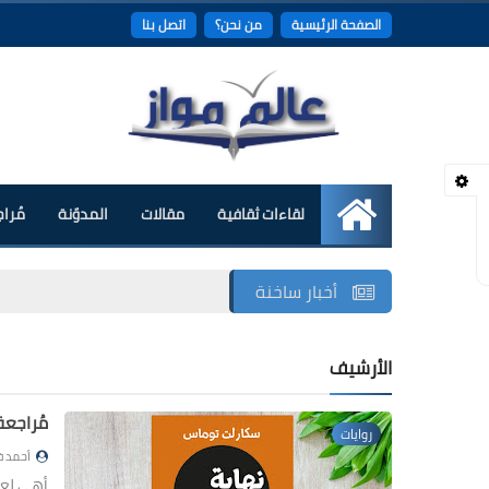
الصفحة الرئيسية
من نحن؟
اتصل بنا
لقاءات ثقافية
مقالات
المدوّنة
مُرا
الرئيسية
أخبار ساخنة
الأرشيف
مُراجعة
روايات
أحمد ف
أهي لعن