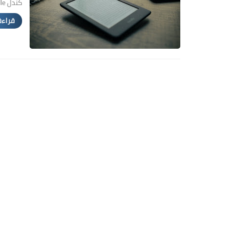
كندل Kindle باستخدام التط…
قراءة