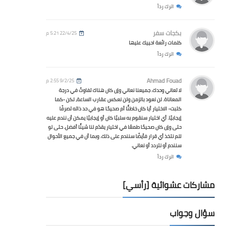
اترك رداً
بكجات سفر
22/4/25 5:21 م
كلمات رائعة احييك عليها
اترك رداً
Ahmad Fouad
9/2/25 2:55 م
لا تعاني وحدك. جميعنا نعاني وإن كان هناك تفاوتً في درجة
المعاناة. لن نعود بالزمن ولن نعكس عقارب الساعة، لكن -كما
كتبت- الاختيار أيا كان خاطئًا أم صحيحًا هو في حد ذاته تصرفًا
إيجابيًا. أي اختيار سنقوم به سلبيًا كان أو إيجابيًا يمكن أن نندم عليه
حتى وإن كان صحيحًا طمعًا في اختيار يقدّم لنا شيئًا أفضل. حتى لو
للم نتخذ أي قرار فأيضًا سنندم على ذلك. وبما أن في جميع الأحوال
سنندم أو نتردد أو نعاني.
اترك رداً
مشاركات عشوائية [رأسي]
سؤال وجواب