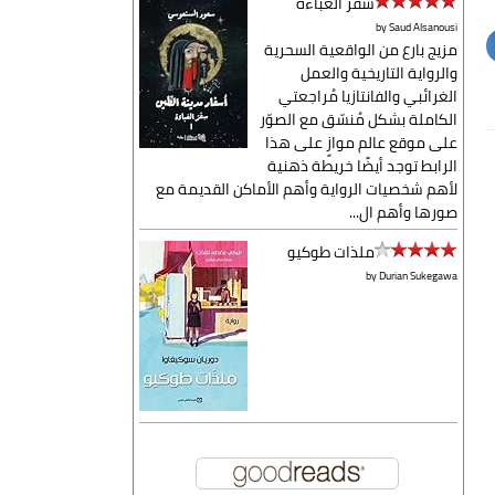
سفر العباءة
by
Saud Alsanousi
مزيج بارع من الواقعية السحرية
والرواية التاريخية والعمل
الغرائبي والفانتازيا مُراجعتي
الكاملة بشكل مُنسّق مع الصوّر
على موقع عالم موازٍ على هذا
الرابط توجد أيضًا خريطة ذهنية
لأهم شخصيات الرواية وأهم الأماكن القديمة مع
صورها وأهم ال...
ملذات طوكيو
by
Durian Sukegawa