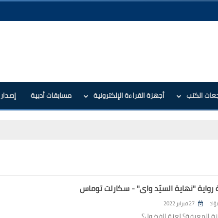
جعات الكتب
أجهزة القراءة الإلكترونية
مسابقات أدبية
إصدارا
 رواية "نهاية السيّد واي" - سكارلت توماس
ؤاد
27 فبراير 2022
ة المعرفة؟ لعنة الفضول؟