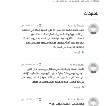
أجبرنا أن نُغيّر في العديد من عاداتنا كي …
التعليقات
Ahmad Fouad
15/2/26 10:40 ص
مرحبًا. نقطة مهمة جدًا. شكرًا لك على الإشارة إليها. في الحقيقة
من الغرب أن يقع الكاتب في خطأ مثل هذا، خاصة أنه من
المهتمين بالآثار وهو باحث ولا شك في أنه استقصى وبحث كثيرًا.
ربما لديه سببًا أو رأي مختلف عن هذه النقطة وجدها في بعض
الكتابات التاريخية. كل الشكر لك
اترك رداً
Anonymous
8/10/25 10:59 ص
للأسف الشديد وقع الكاتب في خطأ تاريخي واضح، إذ ان النبي
موسى كان في فترة زمنية اسبق بكثير من فترة استيلاء خزاعة
على مكة التي حدثت بين القرنين الثالث والرابع الميلادي بينما كان
نبي الله موسى اقدم من ميلاد المسيح بعشرات القرون
اترك رداً
Ahmad Fouad
24/4/25 11:54 ص
ممتن لك على التعليق الجميل. ودّ 🌹