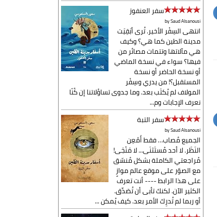
سفر العنفوز
by
Saud Alsanousi
انتهى السِفْر الأخير. تُرى أبَقِيَت
مدينة الطين كما هي؟ وكيف
هي مآلاتها وتتمات مصائر من
فيها؟ سواء في نسخة الماضي
أو نسخة الحاضر أو نسخة
المستقبل؟! من يدري وسِفْر
المولاف لم يُكتَب بعد. وما جدوى تساؤلاتنا إن كُنّا
نعرف الإجابات وم...
سفر التبة
by
Saud Alsanousi
الجميع مُصاب… فقط أَمْعِن
النَظَر. لا أحد مُستَثنَى... لا مَنْجَى!
مُراجعتي الكاملة بشكل مُنسّق
مع الصوّر على موقع عالم موازٍ
على هذا الرابط ---- أنت تعرف
الكثير الآن. لكنك تأبى أن تُصَدِّق.
أو ربما لم تُدرِك الأمر بعد. كيف يُمكن ...