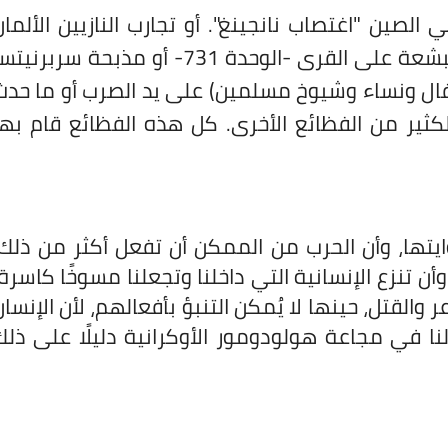
الصين "اغتصاب نانجينغ". أو تجارب النازيين الألمان
على البشر أو تجارب اليابانيين الكيماوية البشعة على القرى -الوحدة 731- أو مذبحة سربرني
ال ونساء وشيوخ مسلمين) على يد الصرب أو ما حدث
لكثير من الفظائع الأخرى. كل هذه الفظائع قام بها
وايتها، وأن الحرب من الممكن أن تفعل أكثر من ذلك.
ن تنزع الإنسانية التي داخلنا وتجعلنا مسوخًا كاسرة.
 والقتل، حينها لا يُمكن التنبؤ بأفعالهم، لأن الإنسان
ا في مجاعة هولودومور الأوكرانية دليلًا على ذلك