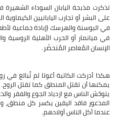
تذكرت مذبحة اليابان السوداء الشهيرة في 
في البوسنة والهرسك (إبادة جماعية لأطف
في ميانمار أو الحرب الأهلية الروسية وا
الإنسان المُعاصر المُتحضّر.
هكذا أدركت الكاتبة أغوتا لم تُبالغ في ر
يمكنها أن تقتل المنطق كما تقتل الروح. وأ
يتوحّش الناس مع ازدياد الجوع والفقر والذعر
المذعور فاقد اليقين يكسر كل منطق، ولن
عندما أكل الناس أولادهم.