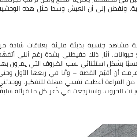
ية
. ونفطن إلى أن العيش وسط مثل هذه الوحشية
بة مشاهد جنسية بذيئة مليئة بعلاقات شاذة من
حيوانات. أثار ذلك حفيظتي بشدة رغم أنني أتفهّم
يًا بشكل استثنائي بسب الظروف التي يمرون بها،
زمت أن أقيّم القصة
–
وأنا في ربعها الأول وحتى
 من القراءة أعطيت نفسي مهلة للتفكير. ووجدتني
ويلات الحروب. واسترجعت في ذُعر كل ما قرأته سابقًا