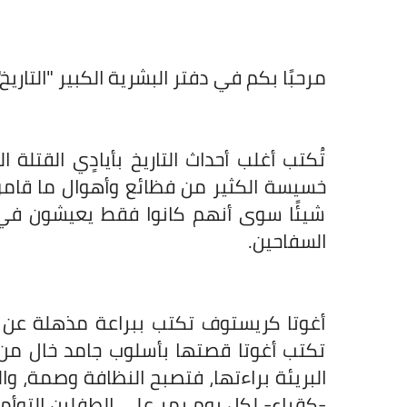
مرحبًا بكم في دفتر البشرية الكبير "التاريخ"
تُكتب أغلب أحداث التاريخ بأيادٍي القتلة ا
خسيسة الكثير من فظائع وأهوال ما قام
شيئًا سوى أنهم كانوا فقط يعيشون ف
السفاحين.
أغوتا كريستوف تكتب ببراعة مذهلة عن ق
تكتب أغوتا قصتها بأسلوب جامد خال من ا
البريئة براءتها، فتصبح النظافة وصمة، وال
-كقراء- لكل يوم يمر على الطفلين التوأم