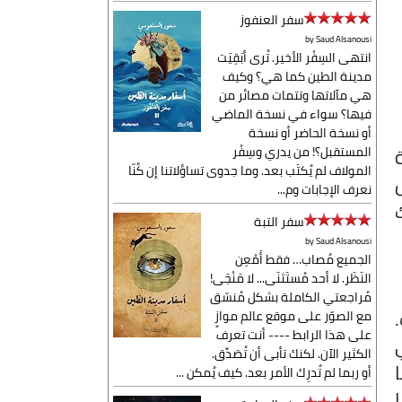
سفر العنفوز
by
Saud Alsanousi
انتهى السِفْر الأخير. تُرى أبَقِيَت
مدينة الطين كما هي؟ وكيف
هي مآلاتها وتتمات مصائر من
فيها؟ سواء في نسخة الماضي
أو نسخة الحاضر أو نسخة
المستقبل؟! من يدري وسِفْر
المولاف لم يُكتَب بعد. وما جدوى تساؤلاتنا إن كُنّا
نعرف الإجابات وم...
سفر التبة
by
Saud Alsanousi
الجميع مُصاب… فقط أَمْعِن
النَظَر. لا أحد مُستَثنَى... لا مَنْجَى!
مُراجعتي الكاملة بشكل مُنسّق
مع الصوّر على موقع عالم موازٍ
على هذا الرابط ---- أنت تعرف
الكثير الآن. لكنك تأبى أن تُصَدِّق.
أو ربما لم تُدرِك الأمر بعد. كيف يُمكن ...