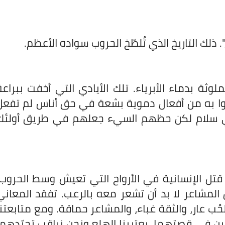
. ذلك التاريخ الذي تُلطّخ الحروب سواده الأعظم.
لملوثة بدماء الأبرياء. تلك الأيادي التي أخفت ببراعة
وا به من أفعال دموية بشعة في حق أناس لم تفعل
ي سلام لكن حظهم السيء جعلهم في طريق أولئك
تل الإنسانية في الأرواح التي تعيش وسط الحروب.
لمشاعر لا بد أن تشعر معه بالرعب. تفقد المعاني
حُب عار، والثقة غباء، والمشاعر حماقة. ومع متابعتنا
ين في قصتهما، يعترينا الهلع ونحن نراقب تجرّدهما