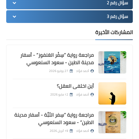
سؤال رقم 2
سؤال رقم 3
المشاركات الأخيرة
مراجعة رواية ”سِفْر العَنفوز“ - أسفار
مدينة الطين - سعود السنعوسي
أحمد فؤاد
27 يوليو 2026
أين اختفى العقل؟
أحمد فؤاد
12 مايو 2026
مراجعة رواية ”سِفر التَبَّة - أسفار مدينة
الطين“ - سعود السنعوسي
أحمد فؤاد
19 أبريل 2026