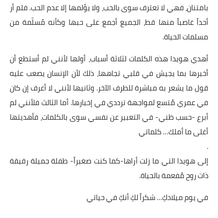
بامتنان، فهي لا تعترف سوى بالحب، ولا يؤلمها إلا عدم الحب. فلم أر
أحداً غاصباً منها قط، الجميع أجمع على حبها وكأنه مًسلّمة من
مسلمات الحياة.
أهدي هويدا هذه الكلمات لثلاثة أسباب، أولها لأنني لم أستطع أن
أخبرها بما يجيش في قلبي تجاهها، ذلك لأن الإنسان يصعب عليه
قول ما يشعر به مباشرة للطرف الآخر. وثانيها لأنني لا أعرف إن كان
في عمري مُتسع لمواجهة ترددي في إخبارها. أما الثالث فلأنني لم
أبرع -حسب ظني- في التعبير عن نفسي سوى بالكلمات، فأهديتها
أغلى ما أملك… كلماتي
.
إلى هويدا التي ما زلت أراها-كما كنت صغيراً- طفلة جميلة رقيقة
ذات روح مُفعمة بالحياة.
في يوم ميلادكِ… شكراً لكِ أنكِ في حياتي