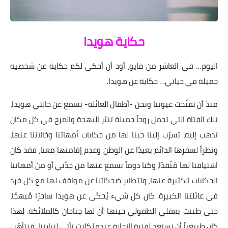
حكاية هويدا
اليوم… في العاشر من مايو، أود أن أحكي لكم حكاية عن شخصية
جميلة في حياتي… حكاية عن هويدا.
منذ أن تفتّحت عيوننا ونحن -أطفال العائلة- نسمع عن خالتي هويدا،
تلك الفتاة التي تحمل روحاً جميلة تنثر البهجة والمرح في كل مكان
تذهب إليه، تسرّب إلينا حبنا لها من حكايات أمهاتنا وخالاتنا عنها،
ونظراً لسفرها الدائم بعيدًا عن الوطن وعدم إقامتها معنا، فقد كان
اشتياقنا لها مُتّقدًا، وكنا دوماً نسمع عنها من جدّتي أو من أمهاتنا
الحكايات الكثيرة عنها، وتتطاير ضحكاتنا عن مواقف لها مع كل فرد
في عائلتنا الكبيرة. كان كل شيء يُحكَى عن هويدا ساحرًا مُبهجًا،
حتى ظننت بعقلي الطفولي حينها أن لها جناحان كالملائكة. لهذا
كان طبيعياً أن نستعد لفترة الإجازة عندما كانت تأتي لزيارتنا، فنتأهّب