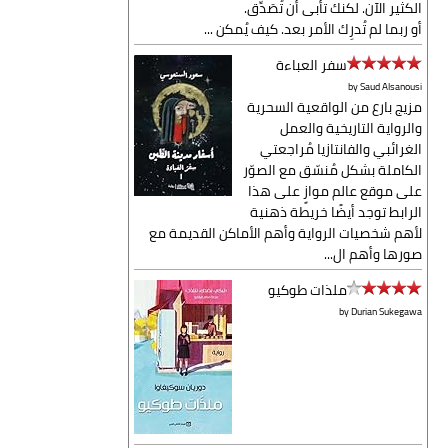
الكثير الآن. لكنك تأبى أن تُصَدِّق.
أو ربما لم تُدرِك الأمر بعد. كيف يُمكن ...
سفر العباءة
by
Saud Alsanousi
مزيج بارع من الواقعية السحرية
والرواية التاريخية والعمل
الغرائبي والفانتازيا مُراجعتي
الكاملة بشكل مُنسّق مع الصوّر
على موقع عالم موازٍ على هذا
الرابط توجد أيضًا خريطة ذهنية
لأهم شخصيات الرواية وأهم الأماكن القديمة مع
صورها وأهم ال...
ملذات طوكيو
by
Durian Sukegawa