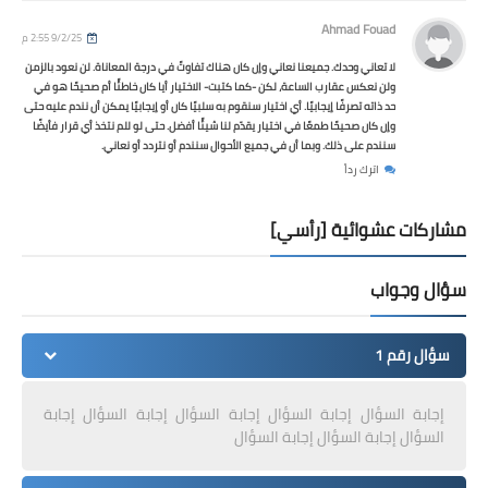
Ahmad Fouad
9/2/25 2:55 م
لا تعاني وحدك. جميعنا نعاني وإن كان هناك تفاوتً في درجة المعاناة. لن نعود بالزمن
ولن نعكس عقارب الساعة، لكن -كما كتبت- الاختيار أيا كان خاطئًا أم صحيحًا هو في
حد ذاته تصرفًا إيجابيًا. أي اختيار سنقوم به سلبيًا كان أو إيجابيًا يمكن أن نندم عليه حتى
وإن كان صحيحًا طمعًا في اختيار يقدّم لنا شيئًا أفضل. حتى لو للم نتخذ أي قرار فأيضًا
سنندم على ذلك. وبما أن في جميع الأحوال سنندم أو نتردد أو نعاني.
اترك رداً
مشاركات عشوائية [رأسي]
سؤال وجواب
سؤال رقم 1
إجابة السؤال إجابة السؤال إجابة السؤال إجابة السؤال إجابة
السؤال إجابة السؤال إجابة السؤال