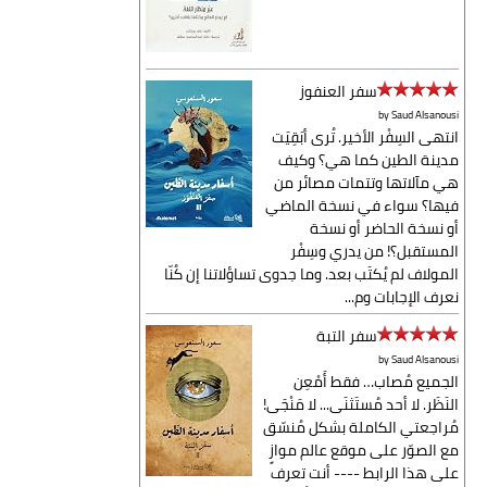
سفر العنفوز
by
Saud Alsanousi
انتهى السِفْر الأخير. تُرى أبَقِيَت
مدينة الطين كما هي؟ وكيف
هي مآلاتها وتتمات مصائر من
فيها؟ سواء في نسخة الماضي
أو نسخة الحاضر أو نسخة
المستقبل؟! من يدري وسِفْر
المولاف لم يُكتَب بعد. وما جدوى تساؤلاتنا إن كُنّا
نعرف الإجابات وم...
سفر التبة
by
Saud Alsanousi
الجميع مُصاب… فقط أَمْعِن
النَظَر. لا أحد مُستَثنَى... لا مَنْجَى!
مُراجعتي الكاملة بشكل مُنسّق
مع الصوّر على موقع عالم موازٍ
على هذا الرابط ---- أنت تعرف