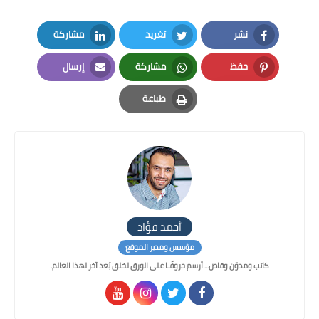
نشر
تغريد
مشاركة
LinkedIn
Twitter
Facebook
حفظ
مشاركة
إرسال
Email
Whatsapp
Pinterest
طباعة
Print
أحمد فؤاد
مؤسس ومدير الموقع
كاتب ومدوّن وقاص... أرسم حروفًـا على الورق لخلق بُعد آخر لهذا العالم.