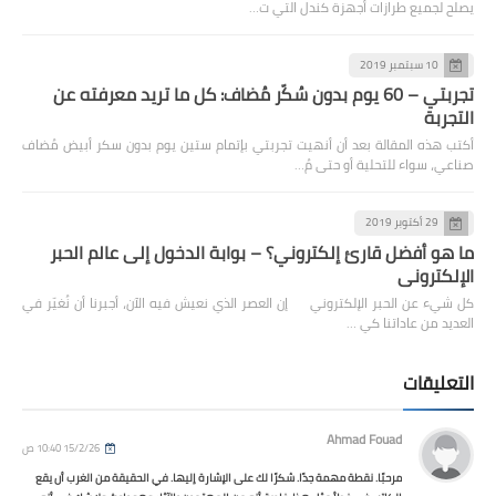
يصلح لجميع طرازات أجهزة كندل التي ت…
10 سبتمبر 2019
تجربتي – 60 يوم بدون سُكّر مُضاف: كل ما تريد معرفته عن
التجربة
أكتب هذه المقالة بعد أن أنهيت تجربتي بإتمام ستين يوم بدون سكر أبيض مُضاف
صناعي، سواء للتحلية أو حتى مُ…
29 أكتوبر 2019
ما هو أفضل قارئ إلكتروني؟ – بوابة الدخول إلى عالم الحبر
الإلكتروني
كل شيء عن الحبر الإلكتروني إن العصر الذي نعيش فيه الآن، أجبرنا أن نُغيّر في
العديد من عاداتنا كي …
التعليقات
Ahmad Fouad
15/2/26 10:40 ص
مرحبًا. نقطة مهمة جدًا. شكرًا لك على الإشارة إليها. في الحقيقة من الغرب أن يقع