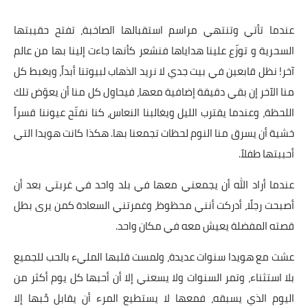
عندما تأتي وتنتهي مراسم استقبالها الصاخبة، تفتح حقيبتها
السحرية و توزّع علينا هداياها فنشعر كأنها جاءت إلينا بها من عالم
آخر! نظل قابعين في بيت جدي لا نريد الذهاب لبيوتنا أبداً، ويغبط كل
منا الآخر إن بقي دقيقة إضافية معها، فيحاول كل منا أن يعوّض تلك
اللحظة، وعندما يقترب الليل ويغالبنا النعاس، كنا نفتّح عيوننا قسراً
خشية أن يسرق منا النوم لحظات تجمعنا بها. هكذا كانت هويدا التي
أحببتها طفلاً.
عندما أراد الله أن يجمعني معها في بلد واحد في غربتي بعد أن
أصبحت رجلًا، أدركت أنني محظوظ، وغمرتني السعادة كمن يرى بطل
قصته المفضلة يعيش معه في مكان واحد.
عشت مع هويدا سنوات عديدة، ولمست قلبها المليء بالحب للجميع
بلا استثناء، وتمر السنوات ولا يسعني إلا أن أحبها كل يوم أكثر من
اليوم الذي يسبقه، فمعها لا يستطيع المرء أن يقابل حُبها إلا