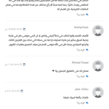
الكاتب في خطأ مثل هذا، خاصة أنه من المهتمين بالآثار وهو باحث ولا شك في أنه
استقصى وبحث كثيرًا. ربما لديه سببًا أو رأي مختلف عن هذه النقطة وجدها في بعض
الكتابات التاريخية. كل الشكر لك
اترك رداً
Anonymous
8/10/25 10:59 ص
للأسف الشديد وقع الكاتب في خطأ تاريخي واضح، إذ ان النبي موسى كان في فترة
زمنية اسبق بكثير من فترة استيلاء خزاعة على مكة التي حدثت بين القرنين الثالث
والرابع الميلادي بينما كان نبي الله موسى اقدم من ميلاد المسيح بعشرات القرون
اترك رداً
Ahmad Fouad
24/4/25 11:54 ص
ممتن لك على التعليق الجميل. ودّ 🌹
اترك رداً
بكجات سفر
22/4/25 5:21 م
كلمات رائعة احييك عليها
اترك رداً