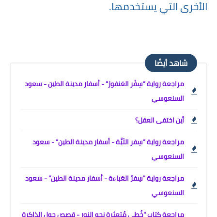
الأخرى التي يستخدمها.
شاهد أيضًا
مراجعة رواية ”سِفْر العَنفوز“ - أسفار مدينة الطين - سعود
السنعوسي
أين اختفى العقل؟
مراجعة رواية ”سِفر التَبَّة - أسفار مدينة الطين“ - سعود
السنعوسي
مراجعة رواية "سِفرُ العَباءة - أسفار مدينة الطين" - سعود
السنعوسي
مراجعة كتاب "خُطى مُتعثرة نحو النور - قصص حول الذاكرة