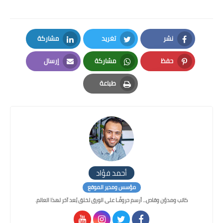
نشر
تغريد
مشاركة
LinkedIn
Twitter
Facebook
حفظ
مشاركة
إرسال
Email
Whatsapp
Pinterest
طباعة
Print
أحمد فؤاد
مؤسس ومدير الموقع
كاتب ومدوّن وقاص... أرسم حروفًـا على الورق لخلق بُعد آخر لهذا العالم.