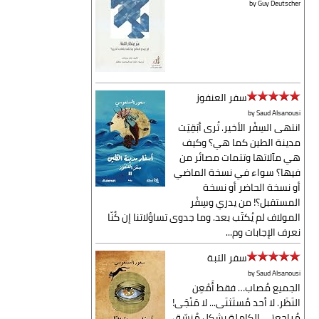
by
Guy Deutscher
سفر العنفوز
by
Saud Alsanousi
انتهى السِفْر الأخير. تُرى أبَقِيَت
مدينة الطين كما هي؟ وكيف
هي مآلاتها وتتمات مصائر من
فيها؟ سواء في نسخة الماضي
أو نسخة الحاضر أو نسخة
المستقبل؟! من يدري وسِفْر
المولاف لم يُكتَب بعد. وما جدوى تساؤلاتنا إن كُنّا
نعرف الإجابات وم...
سفر التبة
by
Saud Alsanousi
الجميع مُصاب… فقط أَمْعِن
النَظَر. لا أحد مُستَثنَى... لا مَنْجَى!
مُراجعتي الكاملة بشكل مُنسّق