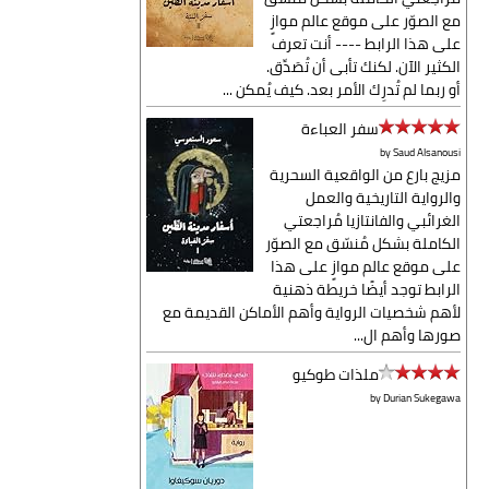
مع الصوّر على موقع عالم موازٍ
على هذا الرابط ---- أنت تعرف
الكثير الآن. لكنك تأبى أن تُصَدِّق.
أو ربما لم تُدرِك الأمر بعد. كيف يُمكن ...
سفر العباءة
by
Saud Alsanousi
مزيج بارع من الواقعية السحرية
والرواية التاريخية والعمل
الغرائبي والفانتازيا مُراجعتي
الكاملة بشكل مُنسّق مع الصوّر
على موقع عالم موازٍ على هذا
الرابط توجد أيضًا خريطة ذهنية
لأهم شخصيات الرواية وأهم الأماكن القديمة مع
صورها وأهم ال...
ملذات طوكيو
by
Durian Sukegawa